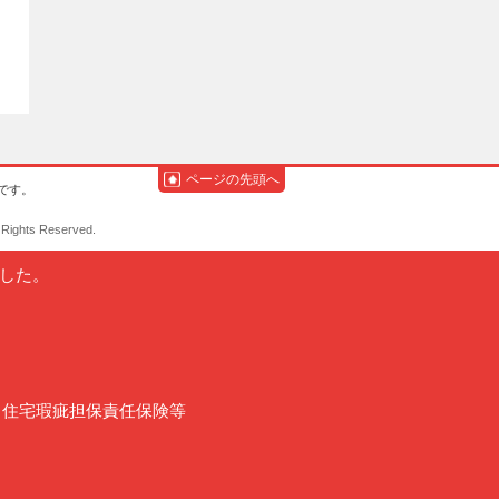
ページの先頭へ
です。
hts Reserved.
ました。
、住宅瑕疵担保責任保険等