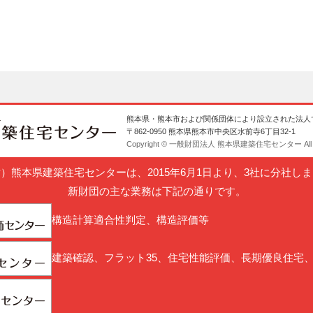
熊本県・熊本市および関係団体により設立された法人
〒862-0950 熊本県熊本市中央区水前寺6丁目32-1
Copyright © 一般財団法人 熊本県建築住宅センター All Rig
）熊本県建築住宅センターは、2015年6月1日より、3社に分社し
新財団の主な業務は下記の通りです。
構造計算適合性判定、構造評価等
建築確認、フラット35、住宅性能評価、長期優良住宅