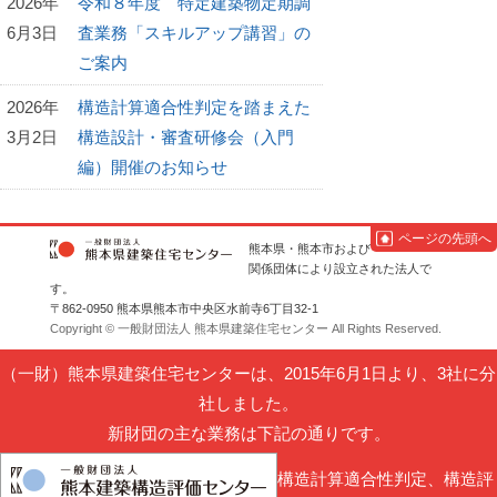
2026年
令和８年度 特定建築物定期調
6月3日
査業務「スキルアップ講習」の
ご案内
2026年
構造計算適合性判定を踏まえた
3月2日
構造設計・審査研修会（入門
編）開催のお知らせ
ページの先頭へ
熊本県・熊本市および
関係団体により設立された法人で
す。
〒862-0950 熊本県熊本市中央区水前寺6丁目32-1
Copyright © 一般財団法人 熊本県建築住宅センター All Rights Reserved.
（一財）熊本県建築住宅センターは、2015年6月1日より、3社に分
社しました。
新財団の主な業務は下記の通りです。
構造計算適合性判定、構造評