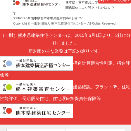
熊本県・熊本市および
関係団体により設立された法人で
す。
〒862-0950 熊本県熊本市中央区水前寺6丁目32-1
Copyright © 一般財団法人 熊本県建築住宅センター All Rights Reserved.
（一財）熊本県建築住宅センターは、2015年6月1日より、3社に分
社しました。
新財団の主な業務は下記の通りです。
構造計算適合性判定、構造評
価等
建築確認、フラット35、住宅
性能評価、長期優良住宅、住宅瑕疵担保責任保険等