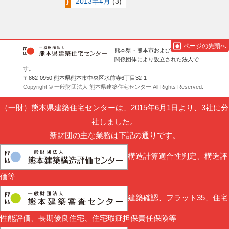
2013年4月
(3)
ページの先頭へ
熊本県・熊本市および
関係団体により設立された法人で
す。
〒862-0950 熊本県熊本市中央区水前寺6丁目32-1
Copyright © 一般財団法人 熊本県建築住宅センター All Rights Reserved.
（一財）熊本県建築住宅センターは、2015年6月1日より、3社に分
社しました。
新財団の主な業務は下記の通りです。
構造計算適合性判定、構造評
価等
建築確認、フラット35、住宅
性能評価、長期優良住宅、住宅瑕疵担保責任保険等