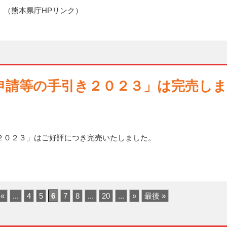
。（熊本県庁HPリンク）
申請等の手引き２０２３」は完売しま
２０２３」はご好評につき完売いたしました。
«
...
4
5
6
7
8
...
20
...
»
最後 »