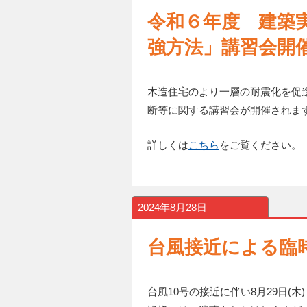
令和６年度 建築
強方法」講習会開
木造住宅のより一層の耐震化を促
断等に関する講習会が開催されま
詳しくは
こちら
をご覧ください。
2024年8月28日
台風接近による臨
台風10号の接近に伴い8月29日(