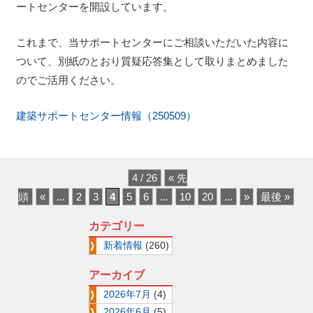
ートセンターを開設しています。
これまで、当サポートセンターにご相談いただいた内容に
ついて、別紙のとおり質疑応答集として取りまとめました
のでご活用ください。
建築サポートセンター情報（250509）
4 / 26
« 先
頭
«
...
2
3
4
5
6
...
10
20
...
»
最後 »
カテゴリー
新着情報
(260)
アーカイブ
2026年7月
(4)
2026年6月
(5)